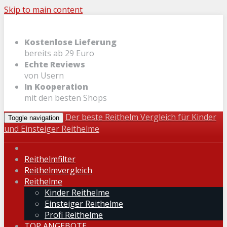
Skip to main content
Kostenlose Lieferung
bereits ab 29 Euro
Echte Reviews
von Usern
In Kooperation
mit den besten Shops
Der beste Reithelm Vergleich für Kinder
Toggle navigation
und Einsteiger Reithelme
Reithelmfilter
Reithelmvergleich
Reithelme
Kinder Reithelme
Einsteiger Reithelme
Profi Reithelme
TOP ANGEBOTE