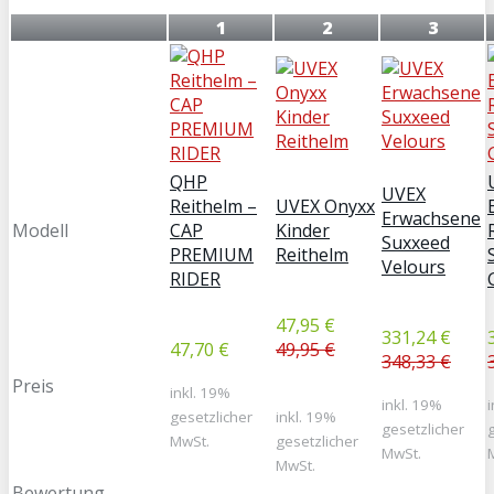
1
2
3
QHP
UVEX
Reithelm –
UVEX Onyxx
Erwachsene
Modell
CAP
Kinder
Suxxeed
PREMIUM
Reithelm
Velours
RIDER
47,95 €
331,24 €
47,70 €
49,95 €
348,33 €
Preis
inkl. 19%
inkl. 19%
gesetzlicher
inkl. 19%
gesetzlicher
MwSt.
gesetzlicher
MwSt.
MwSt.
Bewertung