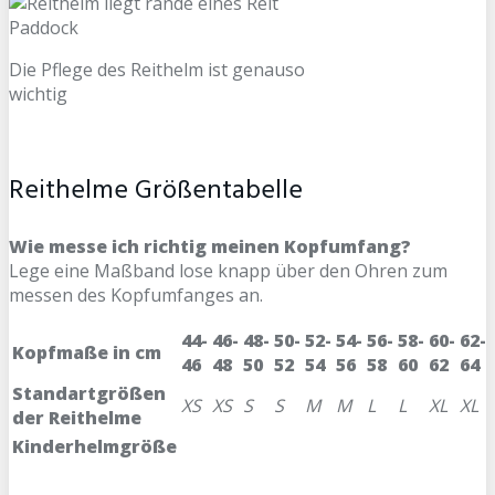
Die Pflege des Reithelm ist genauso
wichtig
Reithelme Größentabelle
Wie messe ich richtig meinen Kopfumfang?
Lege eine Maßband lose knapp über den Ohren zum
messen des Kopfumfanges an.
44-
46-
48-
50-
52-
54-
56-
58-
60-
62-
Kopfmaße in cm
46
48
50
52
54
56
58
60
62
64
Standartgrößen
XS
XS
S
S
M
M
L
L
XL
XL
der Reithelme
Kinderhelmgröße