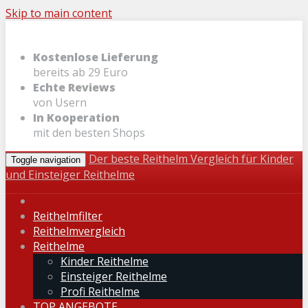
Skip to main content
Kostenlose Lieferung
bereits ab 29 Euro
Echte Reviews
von Usern
In Kooperation
mit den besten Shops
Der beste Reithelm Vergleich für Kinder
Toggle navigation
und Einsteiger Reithelme
Reithelmfilter
Reithelmvergleich
Reithelme
Kinder Reithelme
Einsteiger Reithelme
Profi Reithelme
TOP ANGEBOTE