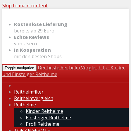
Skip to main content
Kostenlose Lieferung
bereits ab 29 Euro
Echte Reviews
von Usern
In Kooperation
mit den besten Shops
Der beste Reithelm Vergleich für Kinder
Toggle navigation
und Einsteiger Reithelme
Reithelmfilter
Reithelmvergleich
Reithelme
Kinder Reithelme
Einsteiger Reithelme
Profi Reithelme
TOP ANGEBOTE