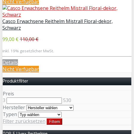
Nicht Verfügbar
Casco Erwachsene Reithelm Mistrall Floral-dekor,
Schwarz
99,00 €
110,00 €
inkl. 19% gesetzlicher MwSt.
Details
Nicht Verfügbar
Produktfilter
Preis
3
530
Hersteller
Typen
Filter zurücksetzen
Filtern
TOP 5 Uvex Reithelme